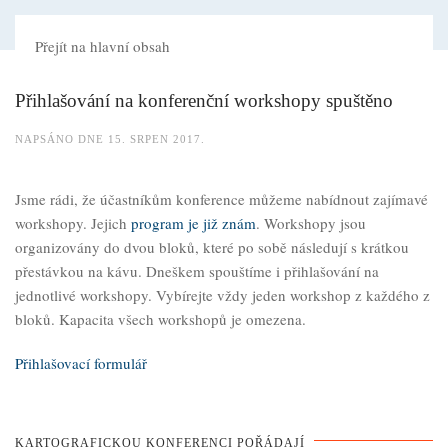
22. KARTOGRAFICKÁ KONFERENCE
Přejít na hlavní obsah
Přihlašování na konferenční workshopy spuštěno
NAPSÁNO DNE
15. SRPEN 2017
.
Jsme rádi, že účastníkům konference můžeme nabídnout zajímavé
workshopy. Jejich
program je již znám
. Workshopy jsou
organizovány do dvou bloků, které po sobě následují s krátkou
přestávkou na kávu. Dneškem spouštíme i přihlašování na
jednotlivé workshopy. Vybírejte vždy jeden workshop z každého z
bloků. Kapacita všech workshopů je omezena.
Přihlašovací formulář
KARTOGRAFICKOU KONFERENCI POŘÁDAJÍ